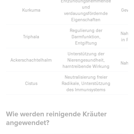
Entzündungshemmende
und
Kurkuma
Gewür
verdauungsfördernde
Eigenschaften
Regulierung der
Nahru
Triphala
Darmfunktion,
in Pul
Entgiftung
Unterstützung der
Ackerschachtelhalm
Nierengesundheit,
Nahru
harntreibende Wirkung
Neutralisierung freier
Cistus
Radikale, Unterstützung
des Immunsystems
Wie werden reinigende Kräuter
angewendet?