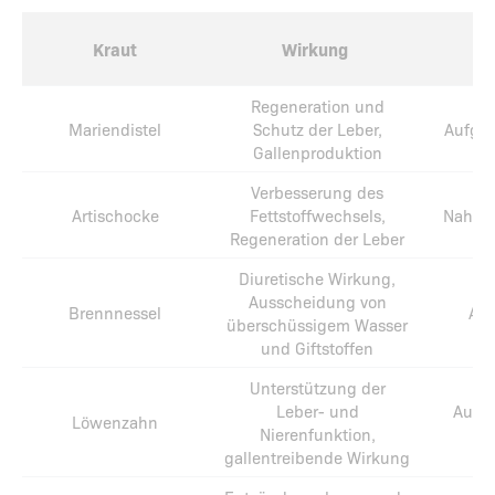
Kraut
Wirkung
Regeneration und
Mariendistel
Schutz der Leber,
Aufgüs
Gallenproduktion
Verbesserung des
Artischocke
Fettstoffwechsels,
Nahrun
Regeneration der Leber
Diuretische Wirkung,
Ausscheidung von
Brennnessel
Auf
überschüssigem Wasser
und Giftstoffen
Unterstützung der
Leber- und
Aufgü
Löwenzahn
Nierenfunktion,
gallentreibende Wirkung