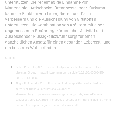
unterstützen. Die regelmäßige Einnahme von
Mariendistel, Artischocke, Brennnessel oder Kurkuma
kann die Funktion von Leber, Nieren und Darm
verbessern und die Ausscheidung von Giftstoffen
unterstützen. Die Kombination von Kräutern mit einer
angemessenen Ernährung, körperlicher Aktivität und
ausreichender Flüssigkeitszufuhr sorgt für einen
ganzheitlichen Ansatz für einen gesunden Lebensstil und
ein besseres Wohlbefinden.
Studien:
Saller, R., et al. (2001). The use of silymarin in the treatment of liver
diseases. Drugs. https://link.springer.com/article/10.2165/00003495-
200161140-00003
Singh, R. P., et al. (2011). Phytochemical composition and antioxidant
activity of triphala. International Journal of
Pharmacology. https://www.researchgate.net/profile/Reeta-Kumari-
2/publication/281735536_Therapeutic_potential_of_Triphala_against_human_
potential-of-Triphala-against-human-diseases.pdf