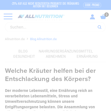
-25% AUF ALLE NICHT REDUZIERTEN PRODUKTE! DIE FRÜHJAHRS-
CODE: PROMO
AKTION HAT BEGONNEN
Allnutrition.de
Blog Allnutrition.de
BLOG
NAHRUNGSERGÄNZUNGSMITTEL
GESUNDHEIT
ABNEHMEN
ERNÄHRUNG
Welche Kräuter helfen bei der
Entschlackung des Körpers?
Der moderne Lebensstil, eine Ernährung reich an
verarbeiteten Lebensmitteln, Stress und
Umweltverschmutzung können unsere
Entgiftungsorgane belasten. Die Ansammlung von