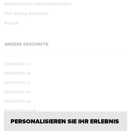
Reklamationen und Rücksendungen
Hier Vertrag widerrufen
Kontakt
ANDERE GESCHÄFTE
Allnutrition.cz
Allnutrition.sk
Allnutrition.ro
Allnutrition.hu
Allnutrition.ua
Allnutrition.co.uk
PERSONALISIEREN SIE IHR ERLEBNIS