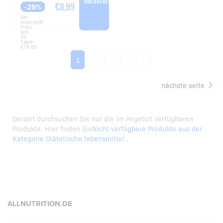
37
PIECES
€56,69
€8,99
-29%
-
-
Der
39G
LIMITED
niedrigste
EDITION
Preis
aus
30
Tagen:
€79,60
2
3
4
5
1
nächste seite
Derzeit durchsuchen Sie nur die im Angebot verfügbaren
Produkte. Hier finden Sie
Nicht verfügbare Produkte aus der
Kategorie Diätetische lebensmittel
.
ALLNUTRITION.DE