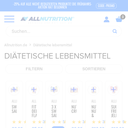
-25% AUF ALLE NICHT REDUZIERTEN PRODUKTE! DIE FRÜHJAHRS-
CODE: PROMO
AKTION HAT BEGONNEN
Allnutrition.de
Diätetische lebensmittel
DIÄTETISCHE LEBENSMITTEL
FILTERN
SORTIEREN
ALLNUTRITION
ALLNUTRITION
ALLNUTRITION
ALLNUTRITION
ALLNUTRITION
ALLNUTRITIO
SWEET
FITKING
3 X
NUTLOVE
NUTLOVE
SUGAR
SAUCE
DELICIOUS
SWEET
CRUNCH
NUTTY
FREE
FLAVOUR
SAUCE
&
JELLY
DROPS
COCOA
638
353
634
538
59