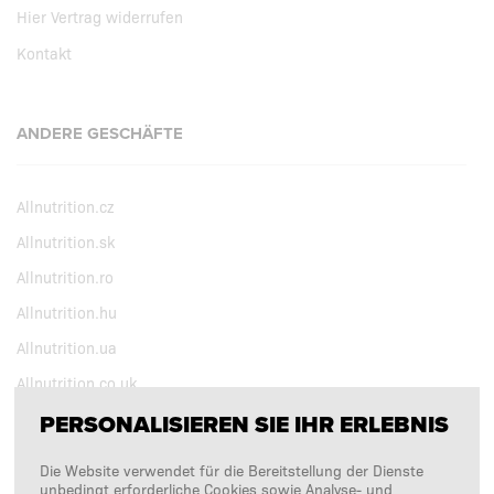
Hier Vertrag widerrufen
Kontakt
ANDERE GESCHÄFTE
Allnutrition.cz
Allnutrition.sk
Allnutrition.ro
Allnutrition.hu
Allnutrition.ua
Allnutrition.co.uk
PERSONALISIEREN SIE IHR ERLEBNIS
BEOBACHTEN SIE UNS
Die Website verwendet für die Bereitstellung der Dienste
unbedingt erforderliche Cookies sowie Analyse- und