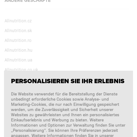
ANDERE GESCHÄFTE
Allnutrition.cz
Allnutrition.sk
Allnutrition.ro
Allnutrition.hu
Allnutrition.ua
Allnutrition.co.uk
PERSONALISIEREN SIE IHR ERLEBNIS
BEOBACHTEN SIE UNS
Die Website verwendet für die Bereitstellung der Dienste
unbedingt erforderliche Cookies sowie Analyse- und
Marketing-Cookies, die nur nach Einwilligung gespeichert
Copyright © 2026
SFD S. A.
werden, um die Zuverlässigkeit und Sicherheit unserer
Websites zu gewährleisten und Ihnen ein personalisiertes
Einkaufserlebnis und Werbung zu bieten. Weitere
Informationen und Optionen zur Verwaltung finden Sie unter
„Personalisierung“. Sie können Ihre Präferenzen jederzeit
ZAHLUNGSABWICKLUNG DURCH
anpassen. Weitere Informationen finden Sie in unserer