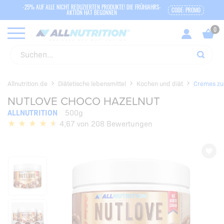
-25% AUF ALLE NICHT REDUZIERTEN PRODUKTE! DIE FRÜHJAHRS-
CODE: PROMO
AKTION HAT BEGONNEN
Allnutrition.de
Diätetische lebensmittel
Kochen und diät
Cremes zu
NUTLOVE CHOCO HAZELNUT
ALLNUTRITION
500g
4,67 von 208 Bewertungen