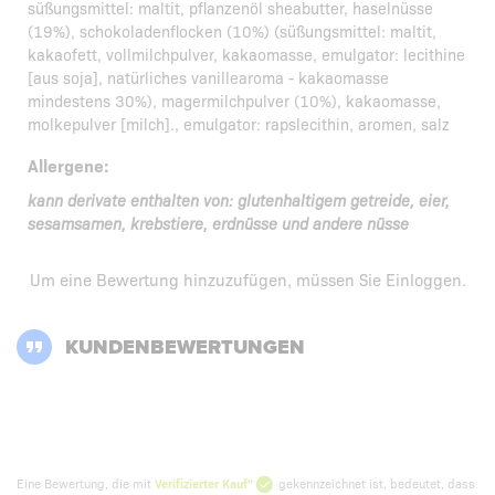
süßungsmittel: maltit, pflanzenöl sheabutter, haselnüsse
(19%), schokoladenflocken (10%) (süßungsmittel: maltit,
kakaofett, vollmilchpulver, kakaomasse, emulgator: lecithine
[aus soja], natürliches vanillearoma - kakaomasse
mindestens 30%), magermilchpulver (10%), kakaomasse,
molkepulver [milch]., emulgator: rapslecithin, aromen, salz
Allergene:
kann derivate enthalten von: glutenhaltigem getreide, eier,
sesamsamen, krebstiere, erdnüsse und andere nüsse
Um eine Bewertung hinzuzufügen, müssen Sie
Einloggen
.
KUNDENBEWERTUNGEN
Eine Bewertung, die mit
Verifizierter Kauf"
gekennzeichnet ist, bedeutet, dass