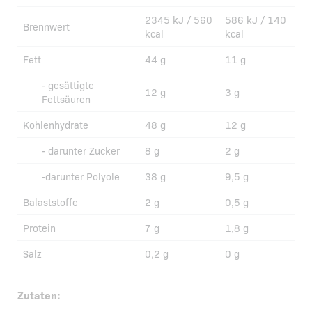
2345 kJ / 560
586 kJ / 140
Brennwert
kcal
kcal
Fett
44 g
11 g
- gesättigte
12 g
3 g
Fettsäuren
Kohlenhydrate
48 g
12 g
- darunter Zucker
8 g
2 g
-darunter Polyole
38 g
9,5 g
Balaststoffe
2 g
0,5 g
Protein
7 g
1,8 g
Salz
0,2 g
0 g
Zutaten: