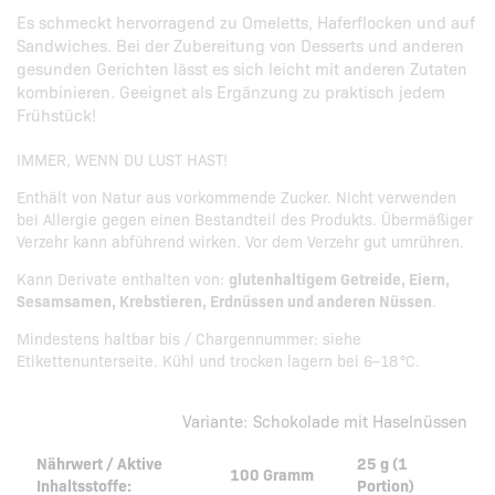
Es schmeckt hervorragend zu Omeletts, Haferflocken und auf
Sandwiches. Bei der Zubereitung von Desserts und anderen
gesunden Gerichten lässt es sich leicht mit anderen Zutaten
kombinieren. Geeignet als Ergänzung zu praktisch jedem
Frühstück!
IMMER, WENN DU LUST HAST!
Enthält von Natur aus vorkommende Zucker. Nicht verwenden
bei Allergie gegen einen Bestandteil des Produkts. Übermäßiger
Verzehr kann abführend wirken. Vor dem Verzehr gut umrühren.
Kann Derivate enthalten von:
glutenhaltigem Getreide, Eiern,
Sesamsamen, Krebstieren, Erdnüssen und anderen Nüssen
.
Mindestens haltbar bis / Chargennummer: siehe
Etikettenunterseite. Kühl und trocken lagern bei 6–18 °C.
Variante:
Schokolade mit Haselnüssen
Nährwert / Aktive
25 g (1
100 Gramm
Inhaltsstoffe:
Portion)