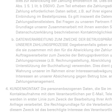
dies zur Abwicklung der Zahlung erforderlich ist. Dies di
Abs. 1 S. 1 lit. b DSGVO. Zum Teil erheben die Zahlungsdi
Zahlung erforderlichen Daten selbst, z.B. auf ihrer eige
Einbindung im Bestellprozess. Es gilt insoweit die Date
Zahlungsdienstleisters. Bei Fragen zu unseren Partnern
Grundlage unserer Zusammenarbeit mit ihnen wenden Sie 
Datenschutzerklärung beschriebenen Kontaktmöglichkei
DATENVERARBEITUNG ZUM ZWECKE DER BETRUGSPRÄV
UNSERER ZAHLUNGSPROZESSE Gegebenenfalls geben wir u
die sie zusammen mit den für die Abwicklung der Zahlu
Auftragsverarbeiter zum Zwecke der Betrugsprävention 
Zahlungsprozesse (z.B. Rechnungsstellung, Abwicklung
Unterstützung der Buchhaltung) verwenden. Dies dient ge
Wahrung unserer im Rahmen einer Interessensabwägun
Interessen an unserer Absicherung gegen Betrug bzw. an
Zahlungsmanagement.
KUNDENKONTAKT Die personenbezogenen Daten, die Sie i
Kontaktaufnahme mit dem Verantwortlichen per E-Mail, Tel
werden in erster Linie zum Zweck der Bearbeitung Ihrer Anf
Anfrage verarbeitet. Die Rechtsgrundlage für die Verarbeit
diesem Zweck ist das berechtigte Interesse des Verantwortlic