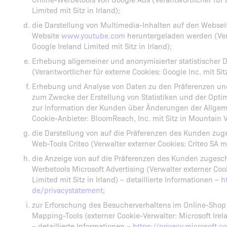
Limited mit Sitz in Irland);
die Darstellung von Multimedia-Inhalten auf den Websei
Website
www.youtube.com
heruntergeladen werden (Vera
Google Ireland Limited mit Sitz in Irland);
Erhebung allgemeiner und anonymisierter statistischer D
(Verantwortlicher für externe Cookies: Google Inc. mit Sit
Erhebung und Analyse von Daten zu den Präferenzen u
zum Zwecke der Erstellung von Statistiken und der Opti
zur Information der Kunden über Änderungen der Allge
Cookie-Anbieter: BloomReach, Inc. mit Sitz in Mountain V
die Darstellung von auf die Präferenzen des Kunden zug
Web-Tools Criteo (Verwalter externer Cookies: Criteo SA mi
die Anzeige von auf die Präferenzen des Kunden zugesch
Werbetools Microsoft Advertising (Verwalter externer Coo
Limited mit Sitz in Irland) – detaillierte Informationen –
h
de/privacystatement
;
zur Erforschung des Besucherverhaltens im Online-Shop m
Mapping-Tools (externer Cookie-Verwalter: Microsoft Irela
– detaillierte Informationen –
https://privacy.microsoft.