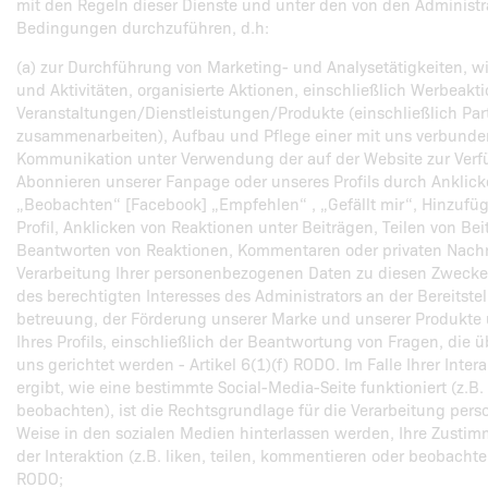
mit den Regeln dieser Dienste und unter den von den Administra
Bedingungen durchzuführen, d.h:
(a) zur Durchführung von Marketing- und Analysetätigkeiten, wie
und Aktivitäten, organisierte Aktionen, einschließlich Werbeakt
Veranstaltungen/Dienstleistungen/Produkte (einschließlich Part
zusammenarbeiten), Aufbau und Pflege einer mit uns verbund
Kommunikation unter Verwendung der auf der Website zur Verfüg
Abonnieren unserer Fanpage oder unseres Profils durch Anklick
„Beobachten“ [Facebook] „Empfehlen“ , „Gefällt mir“, Hinzuf
Profil, Anklicken von Reaktionen unter Beiträgen, Teilen von Bei
Beantworten von Reaktionen, Kommentaren oder privaten Nachri
Verarbeitung Ihrer personenbezogenen Daten zu diesen Zwecken
des berechtigten Interesses des Administrators an der Bereitste
betreuung, der Förderung unserer Marke und unserer Produkte 
Ihres Profils, einschließlich der Beantwortung von Fragen, die ü
uns gerichtet werden - Artikel 6(1)(f) RODO. Im Falle Ihrer Inter
ergibt, wie eine bestimmte Social-Media-Seite funktioniert (z.B.
beobachten), ist die Rechtsgrundlage für die Verarbeitung per
Weise in den sozialen Medien hinterlassen werden, Ihre Zusti
der Interaktion (z.B. liken, teilen, kommentieren oder beobacht
RODO;