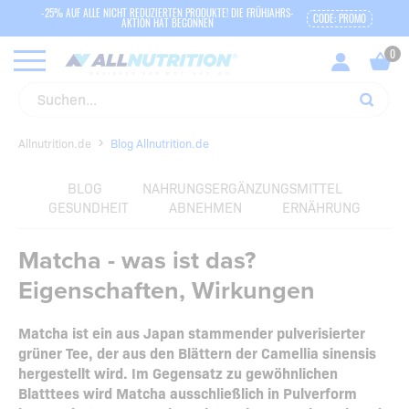
-25% AUF ALLE NICHT REDUZIERTEN PRODUKTE! DIE FRÜHJAHRS-
CODE: PROMO
AKTION HAT BEGONNEN
Allnutrition.de
Blog Allnutrition.de
BLOG
NAHRUNGSERGÄNZUNGSMITTEL
GESUNDHEIT
ABNEHMEN
ERNÄHRUNG
Matcha - was ist das?
Eigenschaften, Wirkungen
Matcha ist ein aus Japan stammender pulverisierter
grüner Tee, der aus den Blättern der Camellia sinensis
hergestellt wird.
Im Gegensatz zu gewöhnlichen
Blatttees wird Matcha ausschließlich in Pulverform