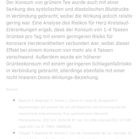
Der Konsum von grünem Tee wurde auch mit einer
Senkung des systolischen und diastolischen Blutdrucks
in Verbindung gebracht, wobei die Wirkung jedoch relativ
gering war. Eine Analyse des Risikos für Herz-Kreislauf-
Erkrankungen ergab, dass der Konsum von 1-4 Tassen
Grüntee pro Tag mit einem geringeren Risiko für
koronare Herzkrankheiten verbunden war, wobei dieser
Effekt bei einem Konsum von mehr als 4 Tassen
verschwand. Außerdem wurde ein höherer
Grünteekonsum mit einem geringeren Schlaganfallrisiko
in Verbindung gebracht, allerdings ebenfalls mit einer
nicht linearen Dosis-Wirkungs-Beziehung.
Quellen
Mancini E, Beglinger C, Drewe J, Zanchi D, Lang UE, Borgwardt S.
Auswirkungen von grünem Tee auf die Kognition, die Stimmung und die
menschliche Gehirnfunktion: Eine systematische Übersicht.
Phytomedicine. 2017 Oct 15;34:26-37. doi: 10.1016/j.phymed.2017.07.008.
epub 2017 Jul 27. PMID: 28899506.
Filippini T, Malavolti M, Borrelli F, Izzo AA, Fairweather-Tait SJ, Horneber M,