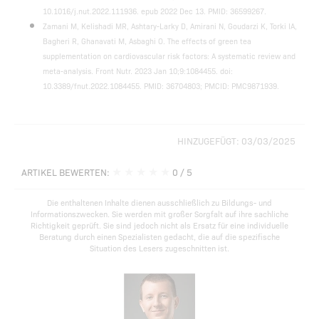
10.1016/j.nut.2022.111936. epub 2022 Dec 13. PMID: 36599267.
Zamani M, Kelishadi MR, Ashtary-Larky D, Amirani N, Goudarzi K, Torki IA,
Bagheri R, Ghanavati M, Asbaghi O. The effects of green tea
supplementation on cardiovascular risk factors: A systematic review and
meta-analysis. Front Nutr. 2023 Jan 10;9:1084455. doi:
10.3389/fnut.2022.1084455. PMID: 36704803; PMCID: PMC9871939.
HINZUGEFÜGT: 03/03/2025
★
★
★
★
★
ARTIKEL BEWERTEN:
0
/ 5
Die enthaltenen Inhalte dienen ausschließlich zu Bildungs- und
Informationszwecken. Sie werden mit großer Sorgfalt auf ihre sachliche
Richtigkeit geprüft. Sie sind jedoch nicht als Ersatz für eine individuelle
Beratung durch einen Spezialisten gedacht, die auf die spezifische
Situation des Lesers zugeschnitten ist.