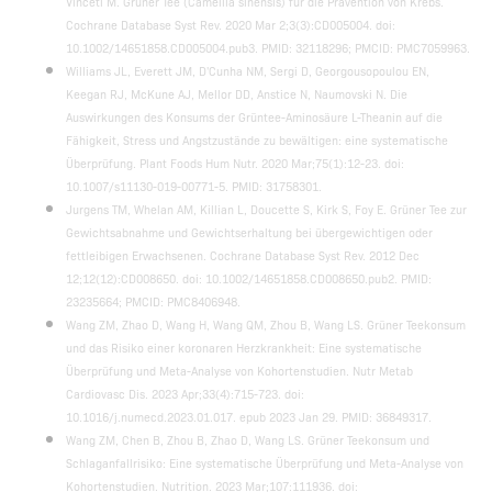
Vinceti M. Grüner Tee (Camellia sinensis) für die Prävention von Krebs.
Cochrane Database Syst Rev. 2020 Mar 2;3(3):CD005004. doi:
10.1002/14651858.CD005004.pub3. PMID: 32118296; PMCID: PMC7059963.
Williams JL, Everett JM, D'Cunha NM, Sergi D, Georgousopoulou EN,
Keegan RJ, McKune AJ, Mellor DD, Anstice N, Naumovski N. Die
Auswirkungen des Konsums der Grüntee-Aminosäure L-Theanin auf die
Fähigkeit, Stress und Angstzustände zu bewältigen: eine systematische
Überprüfung. Plant Foods Hum Nutr. 2020 Mar;75(1):12-23. doi:
10.1007/s11130-019-00771-5. PMID: 31758301.
Jurgens TM, Whelan AM, Killian L, Doucette S, Kirk S, Foy E. Grüner Tee zur
Gewichtsabnahme und Gewichtserhaltung bei übergewichtigen oder
fettleibigen Erwachsenen. Cochrane Database Syst Rev. 2012 Dec
12;12(12):CD008650. doi: 10.1002/14651858.CD008650.pub2. PMID:
23235664; PMCID: PMC8406948.
Wang ZM, Zhao D, Wang H, Wang QM, Zhou B, Wang LS. Grüner Teekonsum
und das Risiko einer koronaren Herzkrankheit: Eine systematische
Überprüfung und Meta-Analyse von Kohortenstudien. Nutr Metab
Cardiovasc Dis. 2023 Apr;33(4):715-723. doi:
10.1016/j.numecd.2023.01.017. epub 2023 Jan 29. PMID: 36849317.
Wang ZM, Chen B, Zhou B, Zhao D, Wang LS. Grüner Teekonsum und
Schlaganfallrisiko: Eine systematische Überprüfung und Meta-Analyse von
Kohortenstudien. Nutrition. 2023 Mar;107:111936. doi: