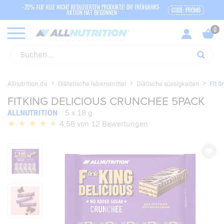
-25% AUF ALLE NICHT REDUZIERTEN PRODUKTE! DIE FRÜHJAHRS-
CODE: PROMO
AKTION HAT BEGONNEN
Allnutrition.de
Diätetische lebensmittel
Diätische süssigkeiten
Fit S
FITKING DELICIOUS CRUNCHEE 5PACK
ALLNUTRITION
5 x 18 g
4,58 von 12 Bewertungen