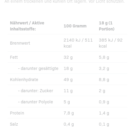
An einem trockenen und kühlen Ort lagern. Vor Licht schützen.
Nährwert / Aktive
18 g (1
100 Gramm
Inhaltsstoffe:
Portion)
2140 kJ / 511
385 kJ / 92
Brennwert
kcal
kcal
Fett
32 g
5,8 g
- darunter gesättigte
18 g
3,2 g
Kohlenhydrate
49 g
8,8 g
- darunter: Zucker
11 g
2 g
- darunter Polyole
5 g
0,9 g
Protein
7,8 g
1,4 g
Salz
0,4 g
0,1 g