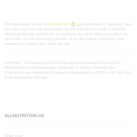
Eine Bewertung, die mit
Verifizierter Kauf"
gekennzeichnet ist, bedeutet, dass
wir in der Lage sind, den Verbraucher, der die Ware über ein Konto in unserem
Allnutrition.de-Shop gekauft hat, zu verifizieren. Auf diese Weise überprüfen wir
die Person, die eine Bewertung schreibt, ob sie das Produkt tatsächlich über
unseren Shop gekauft oder verwendet hat.
ACHTUNG – Das Kopieren und Verbreiten von Beschreibungen ist vom Shop
Allnutrition.de © 2026 untersagt. Gesetz vom 4. Februar 1994 über das
Urheberrecht und verwandte Schutzrechte (Gesetzblatt von 2006 Nr. 90, Pos. 631
in der geänderten Fassung)
ALLNUTRITION.DE
Über uns