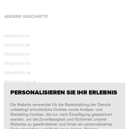
ANDERE GESCHÄFTE
Allnutrition.cz
Allnutrition.sk
Allnutrition.ro
Allnutrition.hu
Allnutrition.ua
Allnutrition.co.uk
PERSONALISIEREN SIE IHR ERLEBNIS
BEOBACHTEN SIE UNS
Die Website verwendet für die Bereitstellung der Dienste
unbedingt erforderliche Cookies sowie Analyse- und
Marketing-Cookies, die nur nach Einwilligung gespeichert
Copyright © 2026
SFD S. A.
werden, um die Zuverlässigkeit und Sicherheit unserer
Websites zu gewährleisten und Ihnen ein personalisiertes
Einkaufserlebnis und Werbung zu bieten. Weitere