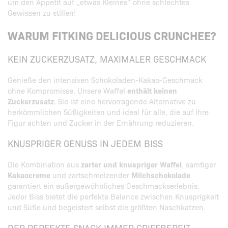
um den Appetit auf „etwas Kleines“ ohne schlechtes
Gewissen zu stillen!
WARUM FITKING DELICIOUS CRUNCHEE?
KEIN ZUCKERZUSATZ, MAXIMALER GESCHMACK
Genieße den intensiven Schokoladen-Kakao-Geschmack
ohne Kompromisse. Unsere Waffel
enthält keinen
Zuckerzusatz
. Sie ist eine hervorragende Alternative zu
herkömmlichen Süßigkeiten und ideal für alle, die auf ihre
Figur achten und Zucker in der Ernährung reduzieren.
KNUSPRIGER GENUSS IN JEDEM BISS
Die Kombination aus
zarter und knuspriger Waffel
, samtiger
Kakaocreme
und zartschmelzender
Milchschokolade
garantiert ein außergewöhnliches Geschmackserlebnis.
Jeder Biss bietet die perfekte Balance zwischen Knusprigkeit
und Süße und begeistert selbst die größten Naschkatzen.
DER PERFEKTE SNACK IMMER GRIFFBEREIT