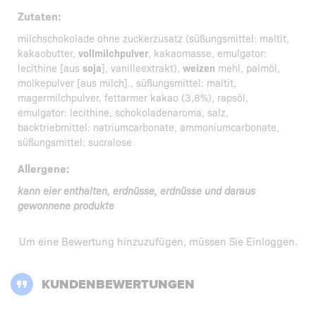
Zutaten:
milchschokolade ohne zuckerzusatz (süßungsmittel: maltit,
kakaobutter,
vollmilchpulver
, kakaomasse, emulgator:
lecithine [aus
soja
], vanilleextrakt),
weizen
mehl, palmöl,
molkepulver [aus milch]., süßungsmittel: maltit,
magermilchpulver, fettarmer kakao (3,8%), rapsöl,
emulgator: lecithine, schokoladenaroma, salz,
backtriebmittel: natriumcarbonate, ammoniumcarbonate,
süßungsmittel: sucralose
Allergene:
kann eier enthalten, erdnüsse, erdnüsse und daraus
gewonnene produkte
Um eine Bewertung hinzuzufügen, müssen Sie
Einloggen
.
KUNDENBEWERTUNGEN