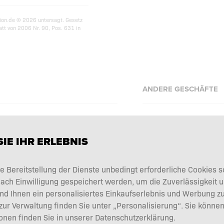
ion.de © 2026 untersagt. Gesetz
tt von 2006 Nr. 90, Pos. 631 in
ANDERE GESCHÄFTE
Allnutrition.cz
Allnutrition.sk
IE IHR ERLEBNIS
Allnutrition.ro
onen und Rücksendungen
e Bereitstellung der Dienste unbedingt erforderliche Cookies 
Allnutrition.hu
ag widerrufen
ach Einwilligung gespeichert werden, um die Zuverlässigkeit u
Allnutrition.ua
nd Ihnen ein personalisiertes Einkaufserlebnis und Werbung zu
Allnutrition.co.uk
ur Verwaltung finden Sie unter „Personalisierung“. Sie können
onen finden Sie in unserer Datenschutzerklärung.