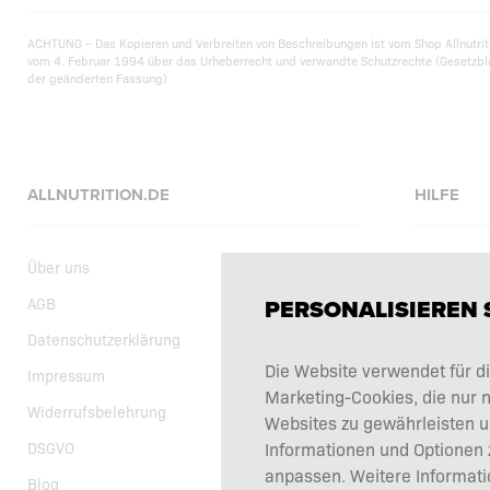
ACHTUNG – Das Kopieren und Verbreiten von Beschreibungen ist vom Shop Allnutrit
vom 4. Februar 1994 über das Urheberrecht und verwandte Schutzrechte (Gesetzbla
der geänderten Fassung)
ALLNUTRITION.DE
HILFE
Über uns
Hilfeseite
AGB
Versand
PERSONALISIEREN S
Datenschutzerklärung
Reklamati
Die Website verwendet für di
Impressum
Hier Vertr
Marketing-Cookies, die nur n
Widerrufsbelehrung
Kontakt
Websites zu gewährleisten u
DSGVO
Informationen und Optionen z
anpassen. Weitere Informati
Blog