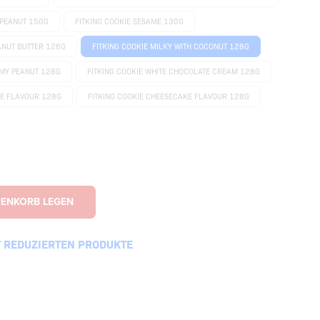
 PEANUT 150G
FITKING COOKIE SESAME 130G
ANUT BUTTER 128G
FITKING COOKIE MILKY WITH COCONUT 128G
AMY PEANUT 128G
FITKING COOKIE WHITE CHOCOLATE CREAM 128G
CE FLAVOUR 128G
FITKING COOKIE CHEESECAKE FLAVOUR 128G
T REDUZIERTEN PRODUKTE