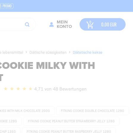
E: PROMO
MEIN
0,00
EUR
KONTO
e lebensmittel
Diätische süssigkeiten
Diätetische kekse
COOKIE MILKY WITH
T
4,71 von 48 Bewertungen
OKIES WITH MILK CHOCOLATE 200G
FITKING COOKIE DOUBLE CHOCOLATE 128G
OOKIE 128G
FITKING COOKIE PEANUT BUTTER STRAWBERRY JELLY 128G
 CHIP 135G
FITKING COOKIE PEANUT BUTTER RASPBERRY JELLY 128G