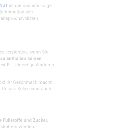
ONUT
ist die nächste Folge
 Kombination von
 anspruchsvollsten
es verzichten, wenn Sie
se enthalten keinen
gesüßt - einem gesünderen
ack! Ihr Geschmack macht
. Unsere Kekse sind auch
 Füllstoffe und Zucker.
ückkehren werden.