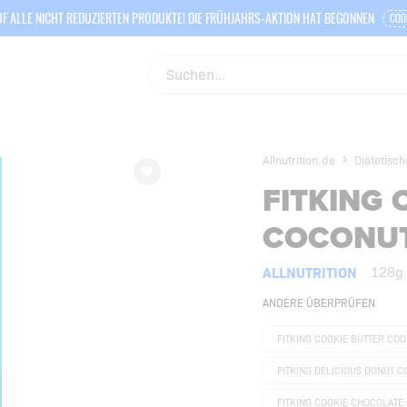
F ALLE NICHT REDUZIERTEN PRODUKTE! DIE FRÜHJAHRS-AKTION HAT BEGONNEN
COD
Allnutrition.de
Diätetisch
FITKING 
COCONU
ALLNUTRITION
128g
ANDERE ÜBERPRÜFEN
FITKING COOKIE BUTTER CO
FITKING DELICIOUS DONUT C
FITKING COOKIE CHOCOLATE