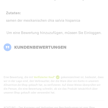
Zutaten:
samen der mexikanischen chia salvia hispanica
Um eine Bewertung hinzuzufügen, müssen Sie
Einloggen
.
KUNDENBEWERTUNGEN
Eine Bewertung, die mit
Verifizierter Kauf"
gekennzeichnet ist, bedeutet, dass
wir in der Lage sind, den Verbraucher, der die Ware über ein Konto in unserem
Allnutrition.de-Shop gekauft hat, zu verifizieren. Auf diese Weise überprüfen wir
die Person, die eine Bewertung schreibt, ob sie das Produkt tatsächlich über
unseren Shop gekauft oder verwendet hat.
ACHTUNG – Das Kopieren und Verbreiten von Beschreibungen ist vom Shop