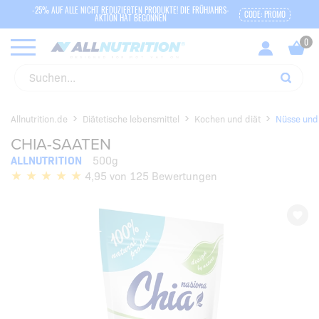
-25% AUF ALLE NICHT REDUZIERTEN PRODUKTE! DIE FRÜHJAHRS-
CODE: PROMO
AKTION HAT BEGONNEN
Allnutrition.de
Diätetische lebensmittel
Kochen und diät
Nüsse und
CHIA-SAATEN
ALLNUTRITION
500g
4,95 von 125 Bewertungen