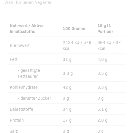
Wahl für jeden Veganer!
Nährwert / Aktive
15 g (1
100 Gramm
Inhaltsstoffe:
Portion)
2424 kJ / 579
364 kJ / 87
Brennwert
kcal
kcal
Fett
31 g
4,6 g
- gesättigte
3,3 g
0,5 g
Fettsäuren
Kohlenhydrate
42 g
6,3 g
- darunter Zucker
0 g
0 g
Balaststoffe
34 g
5,1 g
Protein
17 g
2,6 g
Salz
0 g
0 g