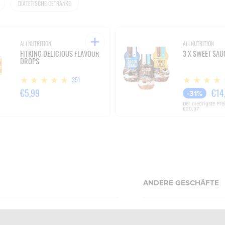
DIÄTETISCHE GETRÄNKE
ALLNUTRITION
ALLNUTRITION
FITKING DELICIOUS FLAVOUR
3 X SWEET SAU
DROPS
351
€5,99
€14
-31%
Der niedrigste Pre
€20,97
ANDERE GESCHÄFTE
Allnutrition.cz