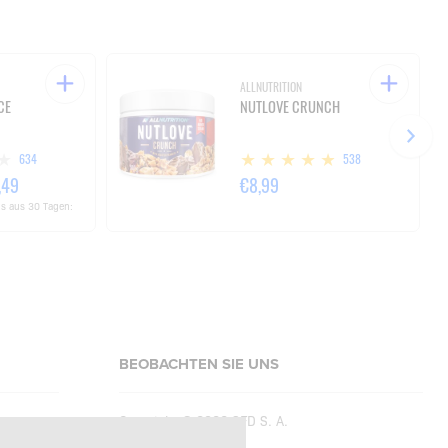
ALLNUTRITION
CE
NUTLOVE CRUNCH
634
538
,49
€8,99
is aus 30 Tagen:
BEOBACHTEN SIE UNS
Copyright © 2026
SFD S. A.